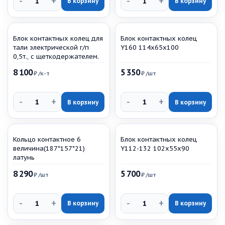
-
+
-
+
В корзину
В корзину
Блок контактных колец для
Блок контактных колец
тали электрической г/п
Y160 114х65х100
0,5т., с щеткодержателем.
8 100
5 350
₽
/к-т
₽
/шт
-
+
-
+
В корзину
В корзину
Кольцо контактное 6
Блок контактных колец
величина(187*157*21)
Y112-132 102х55х90
латунь
8 290
5 700
₽
/шт
₽
/шт
-
+
-
+
В корзину
В корзину