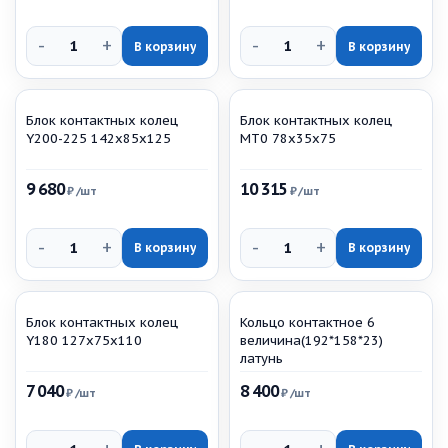
-
+
-
+
В корзину
В корзину
Блок контактных колец
Блок контактных колец
Y200-225 142х85х125
МТ0 78х35х75
9 680
10 315
₽
/шт
₽
/шт
-
+
-
+
В корзину
В корзину
Блок контактных колец
Кольцо контактное 6
Y180 127х75х110
величина(192*158*23)
латунь
7 040
8 400
₽
/шт
₽
/шт