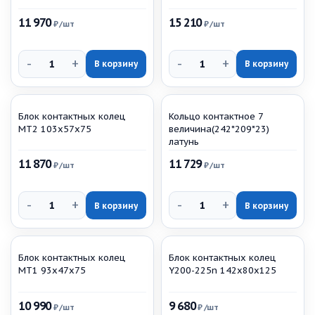
11 970
15 210
₽
/шт
₽
/шт
-
+
-
+
В корзину
В корзину
Блок контактных колец
Кольцо контактное 7
МТ2 103х57х75
величина(242*209*23)
латунь
11 870
11 729
₽
/шт
₽
/шт
-
+
-
+
В корзину
В корзину
Блок контактных колец
Блок контактных колец
МТ1 93х47х75
Y200-225n 142х80х125
10 990
9 680
₽
/шт
₽
/шт