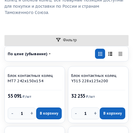
колец и блоков колец. Все товарные позиции доступны
для покупки и доставки по России и странам
Таможенного Союза.
Фильтр
По цене (убывание)
Блок контактных колец
Блок контактных колец
МТ7 242х150х154
Y315 228х125х200
55 091
32 255
₽
/шт
₽
/шт
-
+
-
+
В корзину
В корзину