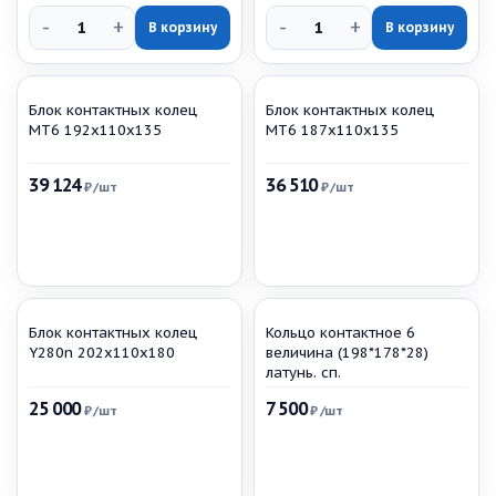
-
+
-
+
В корзину
В корзину
Блок контактных колец
Блок контактных колец
МТ6 192х110х135
МТ6 187х110х135
39 124
36 510
₽
/шт
₽
/шт
Блок контактных колец
Кольцо контактное 6
Y280n 202х110х180
величина (198*178*28)
латунь. сп.
25 000
7 500
₽
/шт
₽
/шт