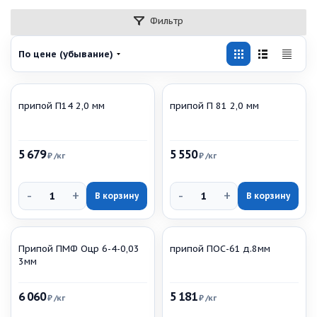
Фильтр
По цене (убывание)
припой П14 2,0 мм
припой П 81 2,0 мм
5 679
5 550
₽
/кг
₽
/кг
-
+
-
+
В корзину
В корзину
Припой ПМФ Оцр 6-4-0,03
припой ПОС-61 д.8мм
3мм
6 060
5 181
₽
/кг
₽
/кг