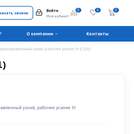
Войти
0
0
0
казать звонок
Мой кабинет
F
О компании
Контакты
 двунаправленный узкий, рабочее усилие 5т (С101)
1)
авленный узкий, рабочее усилие 5т