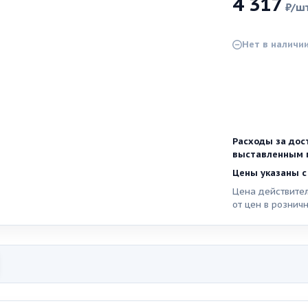
4 317
₽
/ш
Нет в наличи
Расходы за дос
выставленным п
Цены указаны с
Цена действител
от цен в рознич