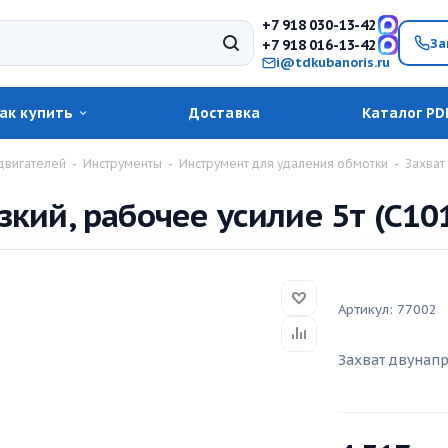
+7 918 030-13-42
За
+7 918 016-13-42
i@tdkubanoris.ru
ак купить
Доставка
Каталог PD
двигателей
-
Инструменты
-
Инструмент для удаления обмотки
-
Захват
кий, рабочее усилие 5т (С10
Артикул:
77002
Захват двунапр