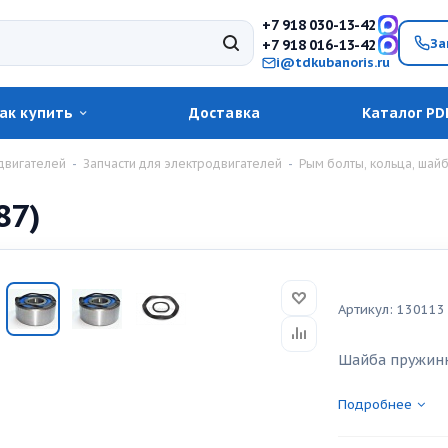
+7 918 030-13-42
За
+7 918 016-13-42
i@tdkubanoris.ru
ак купить
Доставка
Каталог PD
двигателей
-
Запчасти для электродвигателей
-
Рым болты, кольца, шай
87)
Артикул:
130113
Шайба пружинн
Подробнее