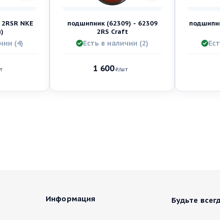
 2RSR NKE
подшипник (62309) - 62309
подшипни
)
2RS Craft
чии (4)
Есть в наличии (2)
Ест
1 600
т
₽
/шт
Информация
Будьте всегд