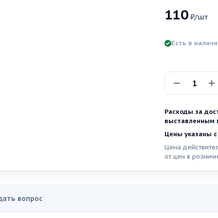
110
₽
/шт
Есть в налич
Расходы за дос
выставленным п
Цены указаны с
Цена действител
от цен в рознич
дать вопрос