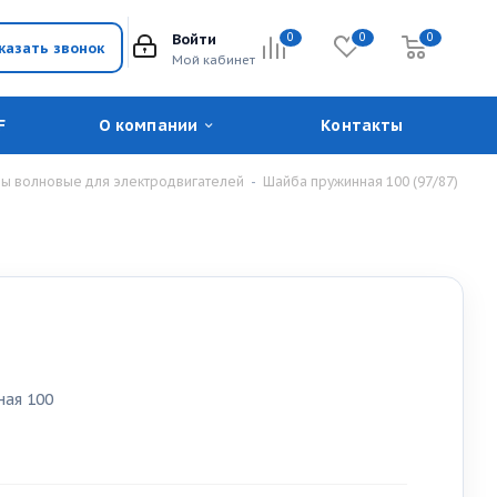
Войти
0
0
0
казать звонок
Мой кабинет
F
О компании
Контакты
бы волновые для электродвигателей
-
Шайба пружинная 100 (97/87)
ая 100