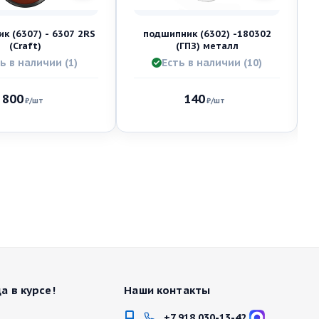
к (6307) - 6307 2RS
подшипник (6302) -180302
(Craft)
(ГПЗ) металл
ь в наличии (1)
Есть в наличии (10)
800
140
₽
/шт
₽
/шт
а в курсе!
Наши контакты
+7 918 030-13-42