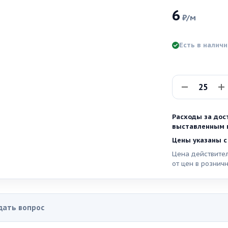
6
₽
/м
Есть в налич
Расходы за дос
выставленным п
Цены указаны с
Цена действител
от цен в рознич
дать вопрос