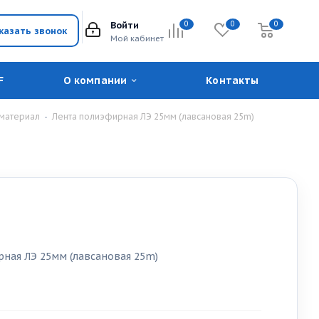
Войти
0
0
0
казать звонок
Мой кабинет
F
О компании
Контакты
 материал
-
Лента полиэфирная ЛЭ 25мм (лавсановая 25m)
рная ЛЭ 25мм (лавсановая 25m)