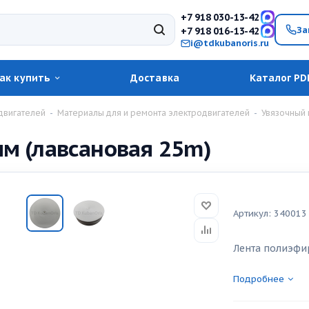
+7 918 030-13-42
За
+7 918 016-13-42
i@tdkubanoris.ru
ак купить
Доставка
Каталог PD
двигателей
-
Материалы для и ремонта электродвигателей
-
Увязочный
м (лавсановая 25m)
Артикул:
340013
Лента полиэфи
Подробнее