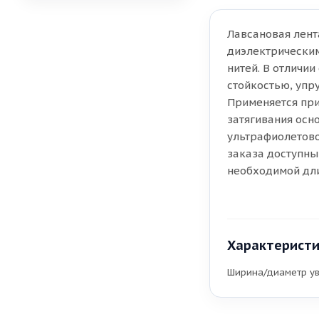
Лавсановая лент
диэлектрическим
нитей. В отличи
стойкостью, упр
Применяется при
затягивания осн
ультрафиолетово
заказа доступны 
необходимой дли
Характерист
Ширина/диаметр ув