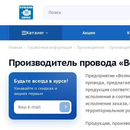
Каталог
Акции
К
Главная
-
Справочная информация
-
Производители
-
Производит
Производитель провода «В
Предприятие «Волма
Будьте всегда в курсе!
провода, предлагае
Узнавайте о скидках и
продукция соответс
акциях первым
исполнения в соотв
исполнения заказа,
территориальное р
Продукция, произв