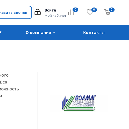
Войти
0
0
0
казать звонок
Мой кабинет
F
О компании
Контакты
ного
Вся
можность
и